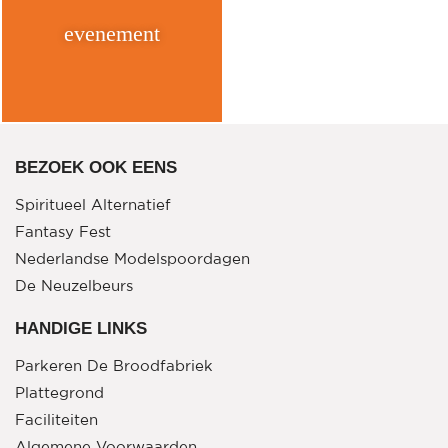
evenement
BEZOEK OOK EENS
Spiritueel Alternatief
Fantasy Fest
Nederlandse Modelspoordagen
De Neuzelbeurs
Crea Weekend
HANDIGE LINKS
Internationale Mineralenbeurs
Parkeren De Broodfabriek
Pasar Malam Rijswijk
Plattegrond
Patchwork & Quiltdagen
Faciliteiten
Pasar Indonesia
Algemene Voorwaarden