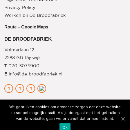
Privacy Policy
Werken bij De Broodfabriek
Route – Google Maps
DE BROODFABRIEK
Volmerlaan 12
2288 GD Rijswijk
T
070-3075900
E
info@de-broodfabriek.nl
We gebruiken cookies om ervoor te zorgen dat onze website
zo soepel mogelijk draait. Als je doorgaat met het gebruiken
van de website, gaan we er vanuit dat ermee instemt.
Ok
Copyright © 2026