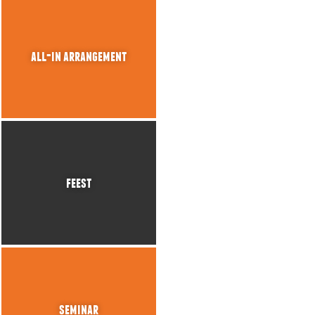
all-in arrangement
feest
seminar