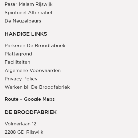
Pasar Malam Rijswijk
Spiritueel Alternatief
De Neuzelbeurs
Fantasy Fest
HANDIGE LINKS
Crea Weekend
Parkeren De Broodfabriek
Internationale Mineralenbeurs
Plattegrond
Patchwork & Quiltdagen
Faciliteiten
Nederlandse Modelspoordagen
Algemene Voorwaarden
Privacy Policy
Werken bij De Broodfabriek
Route – Google Maps
DE BROODFABRIEK
Volmerlaan 12
2288 GD Rijswijk