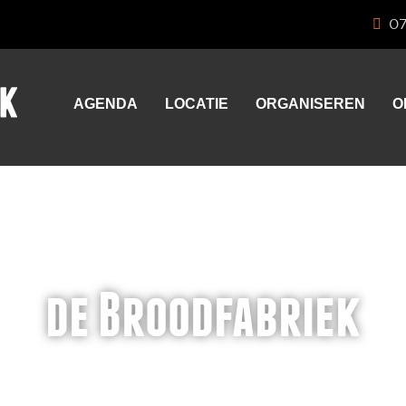
0
AGENDA
LOCATIE
ORGANISEREN
O
de Broodfabriek
expo en eventcenter