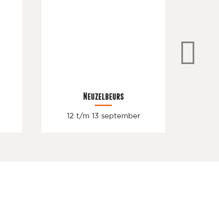
Neuzelbeurs
Sp
12 t/m 13 september
19