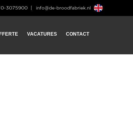
70-3075900
info@de-broodfabriek.nl
ZOEKEN
FFERTE
VACATURES
CONTACT