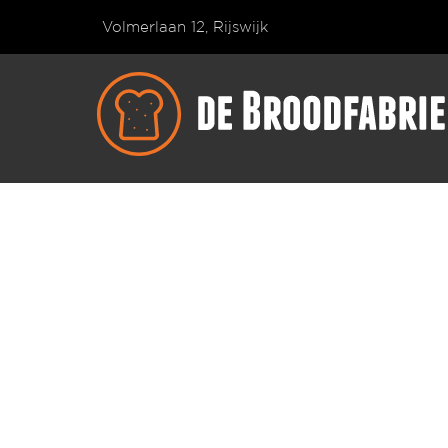
Volmerlaan 12, Rijswijk
Zoeken
naar: