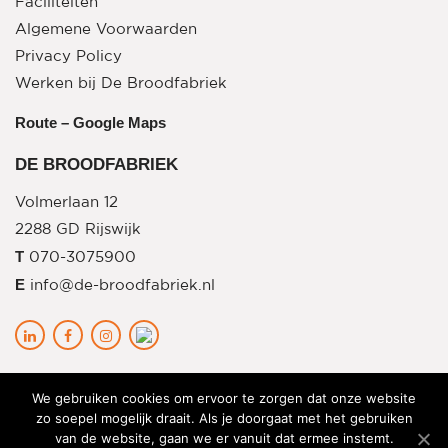
Faciliteiten
Crea Weekend
Algemene Voorwaarden
Privacy Policy
Werken bij De Broodfabriek
Route – Google Maps
DE BROODFABRIEK
Volmerlaan 12
2288 GD Rijswijk
T
070-3075900
E
info@de-broodfabriek.nl
We gebruiken cookies om ervoor te zorgen dat onze website
zo soepel mogelijk draait. Als je doorgaat met het gebruiken
van de website, gaan we er vanuit dat ermee instemt.